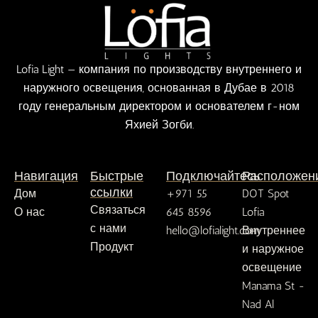
Lofia Light — компания по производству внутреннего и
наружного освещения, основанная в Дубае в 2018
году генеральным директором и основателем г-ном
Яхией Зогби.
Навигация
Быстрые
Подключайтесь
Расположен
ссылки
Дом
+971 55
DOT Spot
Связаться
О нас
645 8596
Lofia
с нами
hello@lofialight.com
Внутреннее
Продукт
и наружное
освещение
Manama St -
Nad Al