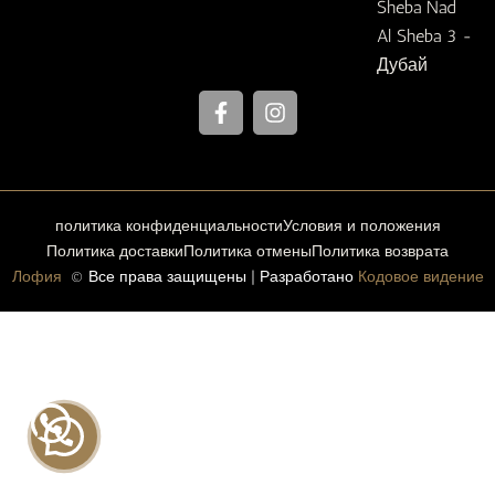
Sheba Nad
Al Sheba 3 -
Дубай
F
I
a
n
c
s
e
t
b
a
o
g
политика конфиденциальности
Условия и положения
o
r
Политика доставки
Политика отмены
k
a
Политика возврата
-
m
Лофия
© Все права защищены | Разработано
Кодовое видение
f