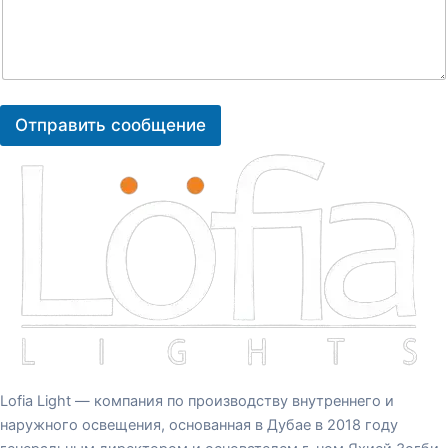
p
й
а
с
h
т
*
т
T
е
e
к
x
с
t
т
*
Отправить сообщение
Lofia Light — компания по производству внутреннего и
наружного освещения, основанная в Дубае в 2018 году