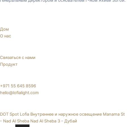
генеральным директором и основателем г-ном Яхией Зогби.
Навигация
Дом
О нас
Быстрые ссылки
Связаться с нами
Продукт
Подключайтесь
+971 55 645 8596
hello@lofialight.com
Расположение
DOT Spot Lofia Внутреннее и наружное освещение Manama St
- Nad Al Sheba Nad Al Sheba 3 - Дубай