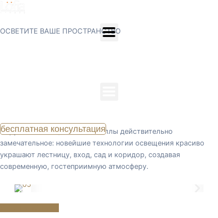
ПРОЕКТЫ
Перейти
к
содержимому
ОСВЕТИТЕ ВАШЕ ПРОСТРАНСТВО
Русский
Частная жилая вилла Ум Нахад
Описание
бесплатная консультация
Наружное освещение этой виллы действительно
замечательное: новейшие технологии освещения красиво
украшают лестницу, вход, сад и коридор, создавая
современную, гостеприимную атмосферу.
УЗНАТЬ БОЛЬШЕ